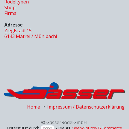
Rodeltypen
Shop
Firma
Adresse
Zieglstadl 15
6143 Matrei / Mühlbachl
Home
•
Impressum / Datenschutzerklärung
© GasserRodelGmbH
Unterstützt durch
- Die #1
Open-Source-E-Commerce